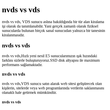
nvds vs vds
nvds vs vds, VDS sunucu aslına bakıldığında bir tür alan kiralama
işi olarak da tanımlanabilir. Yani gerçek zamanlı olarak fiziksel
sunucularda bulunan birçok sanal sunucudan yalnızca bir tanesinin
kiralanmasıdır.
nvds vs vds
nvds vs vds,Hızlı yeni nesil E5 sunucularımızın ışık hızındaki
farklını sizlerle buluşturuyoruz.SSD disk altyapısı ile maximum
performans sağlamaktadır.
nvds vs vds
nvds vs vds,VDS sunucu satın alarak web sitesi geliştirecek olan
kişilerin, sitelerde veya web programlarında verilerin saklanmasını
olanaklı hale getirmek mümkündür.
nvds vs vds