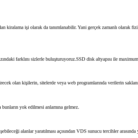
lan kiralama işi olarak da tanımlanabilir. Yani gerçek zamanlı olarak f
hızındaki farklını sizlerle buluşturuyoruz.SSD disk altyapısı ile maxim
tirecek olan kişilerin, sitelerde veya web programlarında verilerin sak
da bunların yok edilmesi anlamına gelmez.
erişebileceği alanlar yaratılması açısından VDS sunucu tercihler arasında 