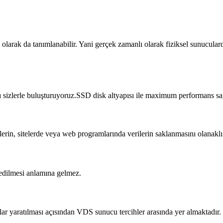
 olarak da tanımlanabilir. Yani gerçek zamanlı olarak fiziksel sunucula
nı sizlerle buluşturuyoruz.SSD disk altyapısı ile maximum performans sa
ilerin, sitelerde veya web programlarında verilerin saklanmasını olanak
 edilmesi anlamına gelmez.
nlar yaratılması açısından VDS sunucu tercihler arasında yer almaktadır.