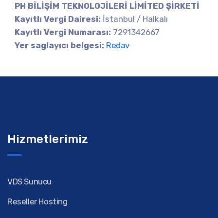
PH BİLİŞİM TEKNOLOJİLERİ LİMİTED ŞİRKETİ
Kayıtlı Vergi Dairesi:
İstanbul / Halkalı
Kayıtlı Vergi Numarası:
7291342667
Yer saglayıcı belgesi:
Redav
Hizmetlerimiz
VDS Sunucu
Reseller Hosting