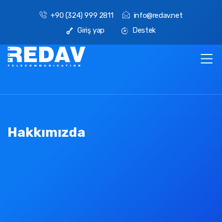
+90 (324) 999 2811
info@redav.net
Giriş yap
Destek
Hakkımızda