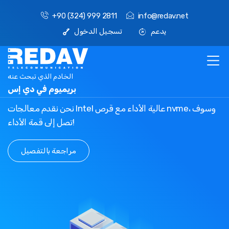
+90 (324) 999 2811
info@redav.net
يدعم
تسجيل الدخول
الخادم الذي تبحث عنه
بريميوم في دي إس
نحن نقدم معالجات Intel عالية الأداء مع قرص nvme، وسوف
تصل إلى قمة الأداء!
مراجعة بالتفصيل