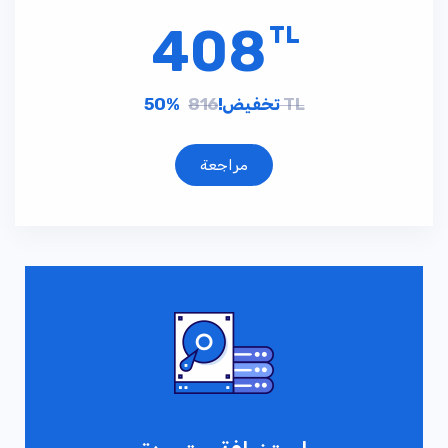
408
TL
816 TL
50% تخفيض!
مراجعة