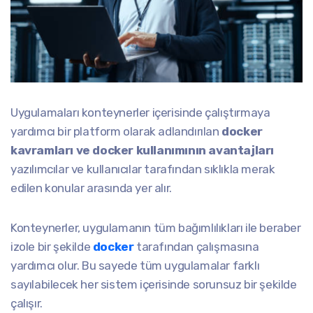
Uygulamaları konteynerler içerisinde çalıştırmaya
yardımcı bir platform olarak adlandırılan
docker
kavramları ve docker kullanımının avantajları
yazılımcılar ve kullanıcılar tarafından sıklıkla merak
edilen konular arasında yer alır.
Konteynerler, uygulamanın tüm bağımlılıkları ile beraber
izole bir şekilde
docker
tarafından çalışmasına
yardımcı olur. Bu sayede tüm uygulamalar farklı
sayılabilecek her sistem içerisinde sorunsuz bir şekilde
çalışır.