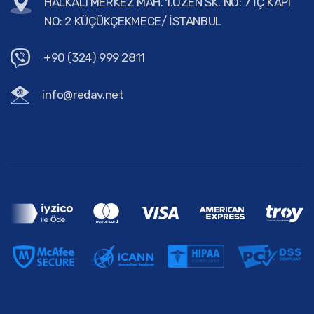
HALKALI MERKEZ MAH. 1.ÖZEN SK. NO: 7 İÇ KAPI
NO: 2 KÜÇÜKÇEKMECE/ İSTANBUL
+90 (324) 999 2811
info@redav.net