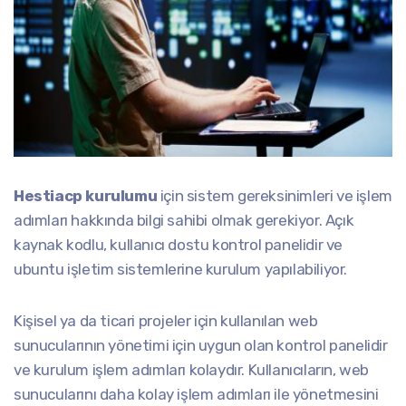
Hestiacp kurulumu
için sistem gereksinimleri ve işlem
adımları hakkında bilgi sahibi olmak gerekiyor. Açık
kaynak kodlu, kullanıcı dostu kontrol panelidir ve
ubuntu işletim sistemlerine kurulum yapılabiliyor.
Kişisel ya da ticari projeler için kullanılan web
sunucularının yönetimi için uygun olan kontrol panelidir
ve kurulum işlem adımları kolaydır. Kullanıcıların, web
sunucularını daha kolay işlem adımları ile yönetmesini