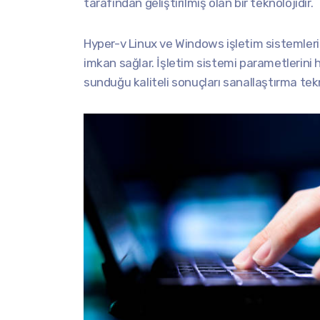
tarafından geliştirilmiş olan bir teknolojidir.
Hyper-v Linux ve Windows işletim sistemleri
imkan sağlar. İşletim sistemi parametlerini h
sunduğu kaliteli sonuçları sanallaştırma tekno