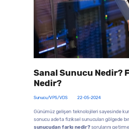
Sanal Sunucu Nedir? F
Nedir?
Sunucu/VPS/VDS
22-05-2024
Günümüz gelişen teknolojileri sayesinde kur
sonucu adeta fiziksel sunucuları gölgede bı
sunucudan farkı nedir?
sorularını getirm