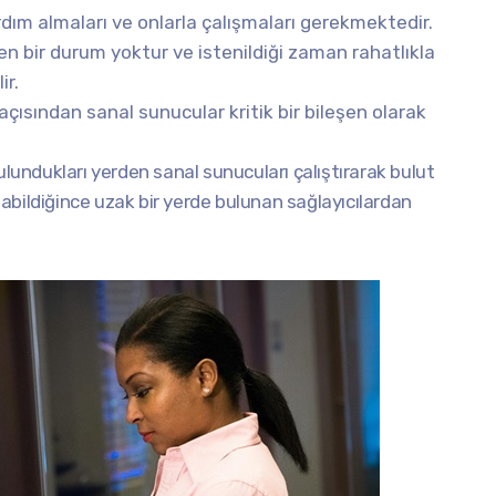
dım almaları ve onlarla çalışmaları gerekmektedir.
n bir durum yoktur ve istenildiği zaman rahatlıkla
ir.
 açısından sanal sunucular kritik bir bileşen olarak
ulundukları yerden sanal sunucuları çalıştırarak bulut
abildiğince uzak bir yerde bulunan sağlayıcılardan