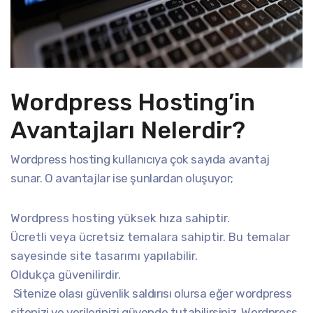
Wordpress Hosting’in
Avantajları Nelerdir?
Wordpress hosting kullanıcıya çok sayıda avantaj
sunar. O avantajlar ise şunlardan oluşuyor;
Wordpress hosting yüksek hıza sahiptir.
Ücretli veya ücretsiz temalara sahiptir. Bu temalar
sayesinde site tasarımı yapılabilir.
Oldukça güvenilirdir.
Sitenize olası güvenlik saldırısı olursa eğer wordpress
sitenizi ve verilerinizi güvende tutabilirsiniz. Wordpress