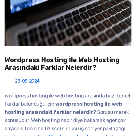
Wordpress Hosting İle Web Hosting
Arasındaki Farklar Nelerdir?
28-05-2024
Wordpress hosting ile web hosting arasında bazı temel
farklar bulunduğu için
wordpress hosting ile web
hosting arasındaki farklar nelerdir?
Sorusu merak
konusudur. Web hosting nedir diye bakarsak eğer çok
sayıda sitenin bir fiziksel sunucu içinde yer paylaştığı