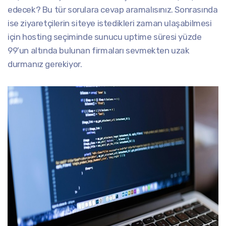
edecek? Bu tür sorulara cevap aramalısınız. Sonrasında
ise ziyaretçilerin siteye istedikleri zaman ulaşabilmesi
için hosting seçiminde sunucu uptime süresi yüzde
99’un altında bulunan firmaları sevmekten uzak
durmanız gerekiyor.