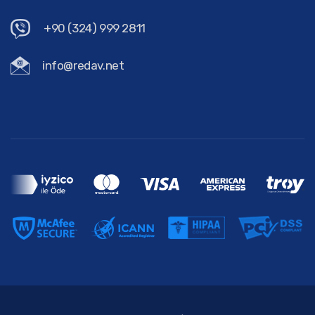
+90 (324) 999 2811
info@redav.net